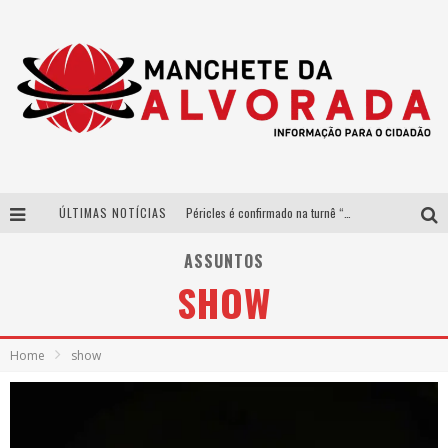
ÚLTIMAS NOTÍCIAS
Péricles é confirmado na turnê “Bem Black” de Thiaguinho em Belo Horizonte
Após sucesso em São Paulo, designer mineira Carline Patrícia lança jogo educativo sobre sustentabilidade em BH
ASSUNTOS
SHOW
Democratização do malte: Proibida utiliza estratégia de custo-benefício para o lazer do brasileiro
Yan traz a turnê nacional do PagodYANdo para Belo Horizonte
Home
show