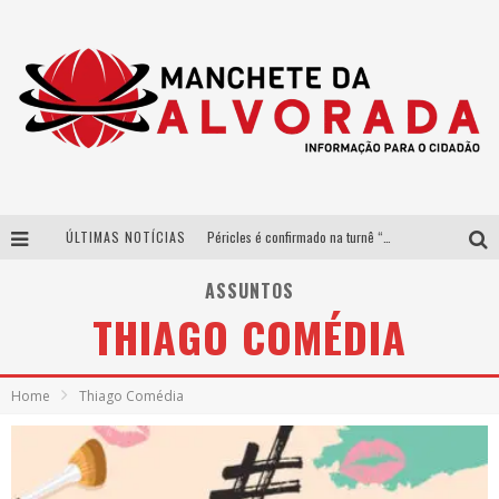
ÚLTIMAS NOTÍCIAS
Péricles é confirmado na turnê “Bem Black” de Thiaguinho em Belo Horizonte
Após sucesso em São Paulo, designer mineira Carline Patrícia lança jogo educativo sobre sustentabilidade em BH
ASSUNTOS
THIAGO COMÉDIA
Democratização do malte: Proibida utiliza estratégia de custo-benefício para o lazer do brasileiro
Yan traz a turnê nacional do PagodYANdo para Belo Horizonte
Home
Thiago Comédia